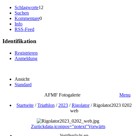
Schlagworte
12
Suchen
Kommentare
0
Info
RSS-Feed
Identifikation
Registrieren
Anmeldung
Ansicht
Standard
AFMF Fotogalerie
Menu
Startseite
/
Triathlon
/
2023
/
Rigolator
/
Rigolator2023 0202
web
Zurück
data-iconpos="notext"
Vorwärts
Veröffentlicht am