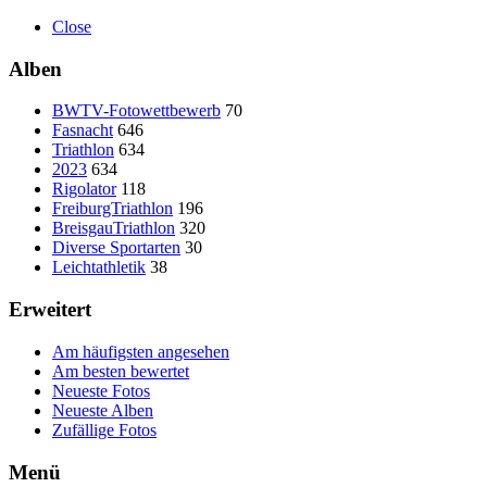
Close
Alben
BWTV-Fotowettbewerb
70
Fasnacht
646
Triathlon
634
2023
634
Rigolator
118
FreiburgTriathlon
196
BreisgauTriathlon
320
Diverse Sportarten
30
Leichtathletik
38
Erweitert
Am häufigsten angesehen
Am besten bewertet
Neueste Fotos
Neueste Alben
Zufällige Fotos
Menü