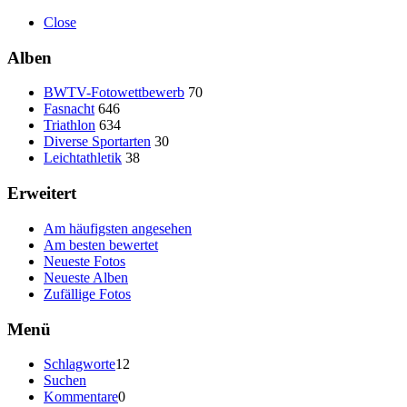
Close
Alben
BWTV-Fotowettbewerb
70
Fasnacht
646
Triathlon
634
Diverse Sportarten
30
Leichtathletik
38
Erweitert
Am häufigsten angesehen
Am besten bewertet
Neueste Fotos
Neueste Alben
Zufällige Fotos
Menü
Schlagworte
12
Suchen
Kommentare
0