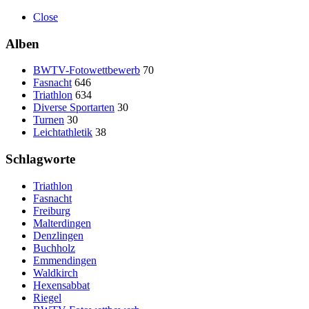
Close
Alben
BWTV-Fotowettbewerb
70
Fasnacht
646
Triathlon
634
Diverse Sportarten
30
Turnen
30
Leichtathletik
38
Schlagworte
Triathlon
Fasnacht
Freiburg
Malterdingen
Denzlingen
Buchholz
Emmendingen
Waldkirch
Hexensabbat
Riegel